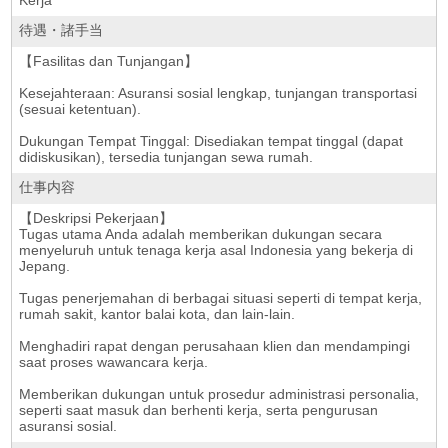
Kerja
待遇・諸手当
【Fasilitas dan Tunjangan】
Kesejahteraan: Asuransi sosial lengkap, tunjangan transportasi
(sesuai ketentuan).
Dukungan Tempat Tinggal: Disediakan tempat tinggal (dapat
didiskusikan), tersedia tunjangan sewa rumah.
仕事内容
【Deskripsi Pekerjaan】
Tugas utama Anda adalah memberikan dukungan secara
menyeluruh untuk tenaga kerja asal Indonesia yang bekerja di
Jepang.
Tugas penerjemahan di berbagai situasi seperti di tempat kerja,
rumah sakit, kantor balai kota, dan lain-lain.
Menghadiri rapat dengan perusahaan klien dan mendampingi
saat proses wawancara kerja.
Memberikan dukungan untuk prosedur administrasi personalia,
seperti saat masuk dan berhenti kerja, serta pengurusan
asuransi sosial.