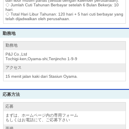
dan libur musim panas (sesuai dengan kalender perusahaan).
◇ Jumlah Cuti Tahunan Berbayar setelah 6 Bulan Bekerja: 10
hari.
◇ Total Hari Libur Tahunan: 120 hari + 5 hari cuti berbayar yang
telah dijadwalkan oleh perusahaan.
勤務地
勤務地
P&J Co.,Ltd
Tochigi-ken,Oyama-shi,Tenjincho 1-9-9
アクセス
15 menit jalan kaki dari Stasiun Oyama.
応募方法
応募
まずは、ホームページ内の専用フォーム
もしくはお電話にて、ご応募下さい
面接