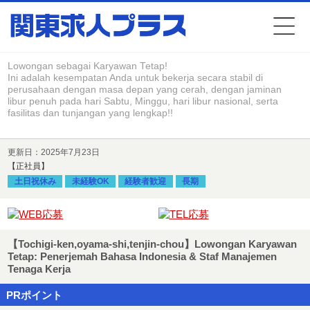
Lowongan sebagai Karyawan Tetap!
Ini adalah kesempatan Anda untuk bekerja secara stabil di
perusahaan dengan masa depan yang cerah, dengan jaminan
libur penuh pada hari Sabtu, Minggu, hari libur nasional, serta
fasilitas dan tunjangan yang lengkap!!
更新日：2025年7月23日
【正社員】
土日祝休み
未経験OK
経験者歓迎
長期
【Tochigi-ken,oyama-shi,tenjin-chou】Lowongan Karyawan
Tetap: Penerjemah Bahasa Indonesia & Staf Manajemen
Tenaga Kerja
PRポイント