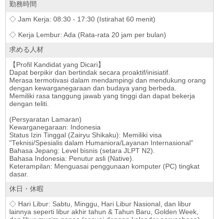
勤務時間
◇ Jam Kerja: 08:30 - 17:30 (Istirahat 60 menit)
◇ Kerja Lembur: Ada (Rata-rata 20 jam per bulan)
求める人材
【Profil Kandidat yang Dicari】
Dapat berpikir dan bertindak secara proaktif/inisiatif.
Merasa termotivasi dalam mendampingi dan mendukung orang
dengan kewarganegaraan dan budaya yang berbeda.
Memiliki rasa tanggung jawab yang tinggi dan dapat bekerja
dengan teliti.
(Persyaratan Lamaran)
Kewarganegaraan: Indonesia
Status Izin Tinggal (Zairyu Shikaku): Memiliki visa
"Teknisi/Spesialis dalam Humaniora/Layanan Internasional"
Bahasa Jepang: Level bisnis (setara JLPT N2).
Bahasa Indonesia: Penutur asli (Native).
Keterampilan: Menguasai penggunaan komputer (PC) tingkat
dasar.
休日・休暇
◇ Hari Libur: Sabtu, Minggu, Hari Libur Nasional, dan libur
lainnya seperti libur akhir tahun & Tahun Baru, Golden Week,