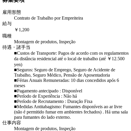
雇用形態
Contrato de Trabalho por Empreiteira
給与
￥1,200
職種
Montagem de produtos, Inspeção
待遇・諸手当
■Custos de Transporte: Pagos de acordo com os regulamentos
da distância residencial até o local de trabalho (até ￥12.500
yen)
■Seguros: Seguro de Emprego, Seguro de Acidente de
Trabalho, Seguro Médico, Pensão de Aposentadoria
■Férias Anuais Remuneradas: 10 dias concedidos após 6
meses
■Pagamento antecipado : Disponível
■Período de Experiência : Não há
■Período de Recrutamento : Duração Fixa
■Medidas Antitabagismo: Fumantes disponíveis ao ar livre
(não é permitido fumar em ambientes fechados) . Há uma sala
para fumantes do lado externo.
仕事内容
Montagem de produtos, Inspeção