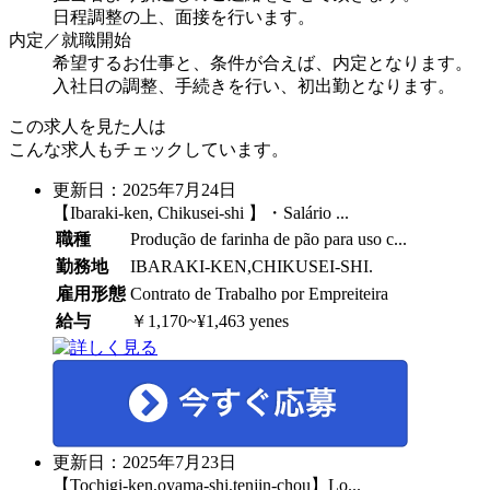
日程調整の上、面接を行います。
内定／就職開始
希望するお仕事と、条件が合えば、内定となります。
入社日の調整、手続きを行い、初出勤となります。
この求人を見た人は
こんな求人もチェックしています。
更新日：2025年7月24日
【Ibaraki-ken, Chikusei-shi 】・Salário ...
職種
Produção de farinha de pão para uso c...
勤務地
IBARAKI-KEN,CHIKUSEI-SHI.
雇用形態
Contrato de Trabalho por Empreiteira
給与
￥1,170~¥1,463 yenes
更新日：2025年7月23日
【Tochigi-ken,oyama-shi,tenjin-chou】Lo...