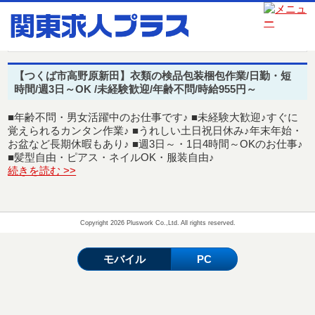
関東求人プラス
>
求人情報
>
時間応相談
時間応相談
【つくば市高野原新田】衣類の検品包装梱包作業/日勤・短
時間/週3日～OK /未経験歓迎/年齢不問/時給955円～
■年齢不問・男女活躍中のお仕事です♪ ■未経験大歓迎♪すぐに
覚えられるカンタン作業♪ ■うれしい土日祝日休み♪年末年始・
お盆など長期休暇もあり♪ ■週3日～・1日4時間～OKのお仕事♪
■髪型自由・ピアス・ネイルOK・服装自由♪
続きを読む >>
Copyright 2026 Pluswork Co.,Ltd. All rights reserved.
モバイル
PC