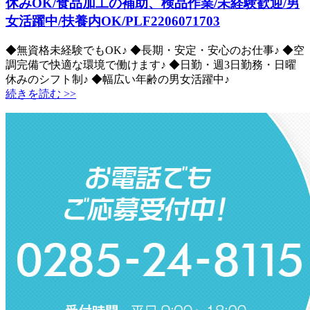
休みOK/食品加工の補助、検品作業/未経験歓迎/男
女活躍中/扶養内OK/PLF2206071703
◆無資格未経験でもOK♪ ◆長期・安定・安心のお仕事♪ ◆空
調完備で快適な環境で働けます♪ ◆日勤・週3日勤務・日曜
休みのシフト制♪ ◆幅広い年齢の男女活躍中♪
続きを読む >>