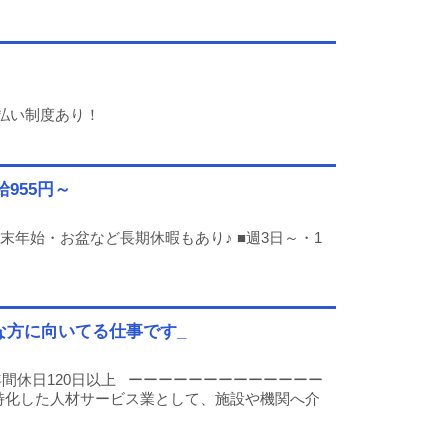
週払い制度あり！
955円～
末年始・お盆など長期休暇もあり♪ ■週3日～・1
な方に向いてる仕事です_
間休日120日以上 ーーーーーーーーーーーーー
特化した人材サービス業として、施設や機関へ介