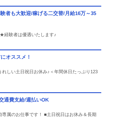
者も大歓迎/稼げる二交替/月給16万～35
 ★経験者は優遇いたします♪
方にオススメ！
うれしい土日祝日お休み♪＜年間休日たっぷり123
交通費支給/週払いOK
勤専属のお仕事です！ ■土日祝日はお休み＆長期