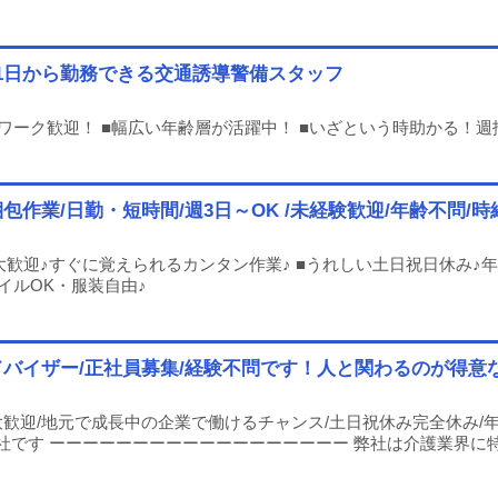
♪週1日から勤務できる交通誘導警備スタッフ
Wワーク歓迎！ ■幅広い年齢層が活躍中！ ■いざという時助かる！
業/日勤・短時間/週3日～OK /未経験歓迎/年齢不問/時給
大歓迎♪すぐに覚えられるカンタン作業♪ ■うれしい土日祝日休み♪年
イルOK・服装自由♪
バイザー/正社員募集/経験不問です！人と関わるのが得意
歓迎/地元で成長中の企業で働けるチャンス/土日祝休み完全休み/年
社です ーーーーーーーーーーーーーーーーーー 弊社は介護業界に