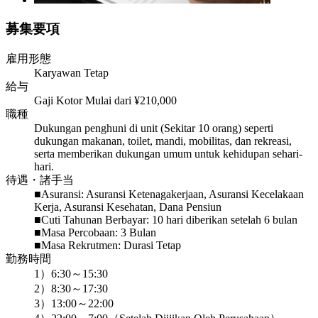
募集要項
雇用形態
Karyawan Tetap
給与
Gaji Kotor Mulai dari ¥210,000
職種
Dukungan penghuni di unit (Sekitar 10 orang) seperti
dukungan makanan, toilet, mandi, mobilitas, dan rekreasi,
serta memberikan dukungan umum untuk kehidupan sehari-
hari.
待遇・諸手当
■Asuransi: Asuransi Ketenagakerjaan, Asuransi Kecelakaan
Kerja, Asuransi Kesehatan, Dana Pensiun
■Cuti Tahunan Berbayar: 10 hari diberikan setelah 6 bulan
■Masa Percobaan: 3 Bulan
■Masa Rekrutmen: Durasi Tetap
勤務時間
1）6:30～15:30
2）8:30～17:30
3）13:00～22:00