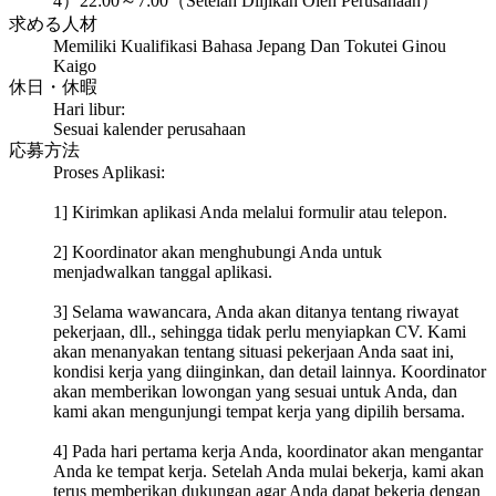
4）22:00～7:00（Setelah Diijikan Oleh Perusahaan）
求める人材
Memiliki Kualifikasi Bahasa Jepang Dan Tokutei Ginou
Kaigo
休日・休暇
Hari libur:
Sesuai kalender perusahaan
応募方法
Proses Aplikasi:
1] Kirimkan aplikasi Anda melalui formulir atau telepon.
2] Koordinator akan menghubungi Anda untuk
menjadwalkan tanggal aplikasi.
3] Selama wawancara, Anda akan ditanya tentang riwayat
pekerjaan, dll., sehingga tidak perlu menyiapkan CV. Kami
akan menanyakan tentang situasi pekerjaan Anda saat ini,
kondisi kerja yang diinginkan, dan detail lainnya. Koordinator
akan memberikan lowongan yang sesuai untuk Anda, dan
kami akan mengunjungi tempat kerja yang dipilih bersama.
4] Pada hari pertama kerja Anda, koordinator akan mengantar
Anda ke tempat kerja. Setelah Anda mulai bekerja, kami akan
terus memberikan dukungan agar Anda dapat bekerja dengan