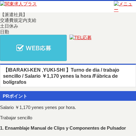
更新日：2025年7月11日
【派遣社員】
交通費規定内支給
土日休み
日勤
【IBARAKI-KEN ,YUKI-SHI 】Turno de dia / trabajo
sencillo / Salario ￥1,170 yenes la hora /Fábrica de
bolígrafos
PRポイント
Salario ￥1,170 yenes yenes por hora.
Trabajar sencillo
1. Ensamblaje Manual de Clips y Componentes de Pulsador