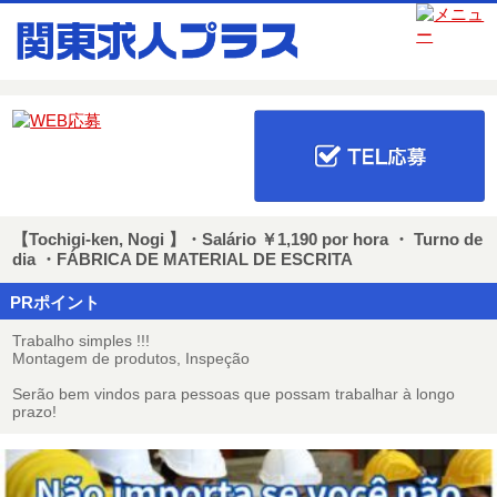
更新日：2025年7月8日
【派遣社員】
交通費規定内支給
土日休み
日勤
【Tochigi-ken, Nogi 】・Salário ￥1,190 por hora ・ Turno de
dia ・FÁBRICA DE MATERIAL DE ESCRITA
PRポイント
Trabalho simples !!!
Montagem de produtos, Inspeção
Serão bem vindos para pessoas que possam trabalhar à longo
prazo!