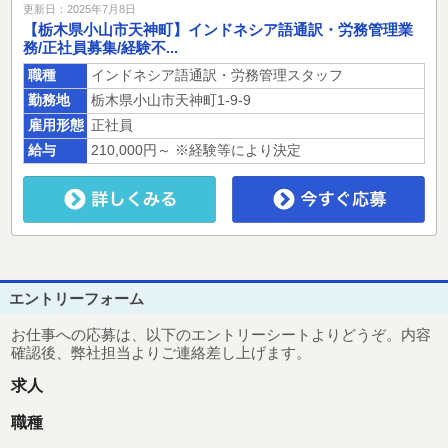
更新日：2025年7月8日
【栃木県小山市天神町】インドネシア語通訳・労務管理業
務/正社員募集/経験不...
職種
インドネシア語通訳・労務管理スタッフ
勤務地
栃木県小山市天神町1-9-9
雇用形態
正社員
給与
210,000円～ ※経験等により決定
エントリーフォーム
お仕事への応募は、以下のエントリーシートよりどうぞ。内容
確認後、弊社担当よりご連絡差し上げます。
求人
職種