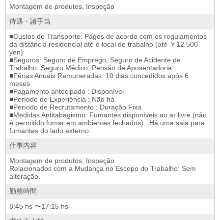
Montagem de produtos, Inspeção
待遇・諸手当
■Custos de Transporte: Pagos de acordo com os regulamentos
da distância residencial até o local de trabalho (até ￥12.500
yen)
■Seguros: Seguro de Emprego, Seguro de Acidente de
Trabalho, Seguro Médico, Pensão de Aposentadoria
■Férias Anuais Remuneradas: 10 dias concedidos após 6
meses
■Pagamento antecipado : Disponível
■Período de Experiência : Não há
■Período de Recrutamento : Duração Fixa
■Medidas Antitabagismo: Fumantes disponíveis ao ar livre (não
é permitido fumar em ambientes fechados) . Há uma sala para
fumantes do lado externo.
仕事内容
Montagem de produtos, Inspeção
Relacionados com a Mudança no Escopo do Trabalho: Sem
alteração.
勤務時間
8:45 hs 〜17:15 hs