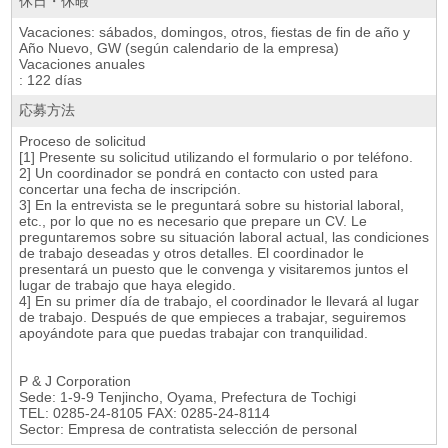
休日・休暇
Vacaciones: sábados, domingos, otros, fiestas de fin de año y
Año Nuevo, GW (según calendario de la empresa)
Vacaciones anuales
: 122 días
応募方法
Proceso de solicitud
[1] Presente su solicitud utilizando el formulario o por teléfono.
2] Un coordinador se pondrá en contacto con usted para
concertar una fecha de inscripción.
3] En la entrevista se le preguntará sobre su historial laboral,
etc., por lo que no es necesario que prepare un CV. Le
preguntaremos sobre su situación laboral actual, las condiciones
de trabajo deseadas y otros detalles. El coordinador le
presentará un puesto que le convenga y visitaremos juntos el
lugar de trabajo que haya elegido.
4] En su primer día de trabajo, el coordinador le llevará al lugar
de trabajo. Después de que empieces a trabajar, seguiremos
apoyándote para que puedas trabajar con tranquilidad.
P & J Corporation
Sede: 1-9-9 Tenjincho, Oyama, Prefectura de Tochigi
TEL: 0285-24-8105 FAX: 0285-24-8114
Sector: Empresa de contratista selección de personal