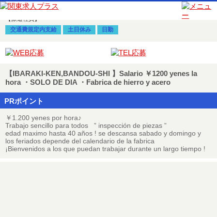
更新日：2025年4月11日
【派遣社員】
交通費規定内支給
土日休み
日勤
【IBARAKI-KEN,BANDOU-SHI 】Salario ￥1200 yenes la
hora ・SOLO DE DIA ・Fabrica de hierro y acero
PRポイント
￥1.200 yenes por hora♪
Trabajo sencillo para todos ” inspección de piezas ”
edad maximo hasta 40 años ! se descansa sabado y domingo y
los feriados depende del calendario de la fabrica
¡Bienvenidos a los que puedan trabajar durante un largo tiempo !